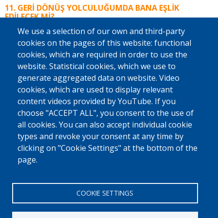
GERI DÖNÜŞ YOLCULUĞUMDA BANA EŞLIK
EDILECEK MI?
We use a selection of our own and third-party
Evet. Belçika'dan ayrılırken bir danışman size uçak biletlerini veya varsa 
ödenmesi gereken ikramiyeleri verir. Bunun ardından bu kişi size sınır 
cookies on the pages of this website: functional
kontrolüne kadar eşlik eder. Danışmanın sizi hemen bulabilmesi için 
cookies, which are required in order to use the
havalimanına götürmek üzere size kolayca tanınan bir çanta verilir. 
website. Statistical cookies, which we use to
İsterseniz ve mümkünse IOM, Caritas International veya yerel bir 
partner örgüt menşe ülkenize vardığınızda sizi karşılayabilir.
generate aggregated data on website. Video
ÜLKEMDE HAYAT KOLAY DEĞIL. NE GIBI
cookies, which are used to display relevant
DESTEKLERDEN YARARLANABILIRIM?
content videos provided by YouTube. If you
choose "ACCEPT ALL", you consent to the use of
Ülkenize yeniden entegrasyonunuza yardımcı olabilmeleri için menşe 
ülkenizdeki yerel kuruluşlarla iş birliği yapıyoruz. Bu kuruluşlar örneğin 
all cookies. You can also accept individual cookie
kendi işinizi kurmanıza, tıbbi masraflarınızı karşılamanıza veya iş 
types and revoke your consent at any time by
bulmanıza yardımcı olabilir. Bu yardımdan herkes yararlanamaz. 
clicking on "Cookie Settings" at the bottom of the
Herkesin durumu farklıdır. Bu destek için gerekli şartları karşılayıp 
karşılamadığınızı öğrenmek ister misiniz? 
Daha fazla bilgiyi burada 
page.
bulabilirsiniz
.
COOKIE SETTINGS