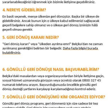
yararlanabileceğinizi öğrenmek için bizimle iletişime geçebilirsiniz.
NEREYE GIDEBILIRIM?
En basit seçenek, menşe ülkenize geri dönüştür. Başka bir ülkeye de 
gidebilirsiniz. Ancak bunun için o ülkeye kabul edilmenizi sağlayacak 
geçerli belgelere sahip olmanız ve o ülkeye geri dönüş izninizin hâlâ 
geçerli olması gerekir.
GERI DÖNÜŞ KARARI NEDIR?
"Geri dönüş kararı" veya "ülkeden ayrılma emri" Belçika'dan ne zaman 
ayrılmanız gerektiğini belirten bir belgedir. 
Daha fazla bilgiyi burada 
bulabilirsiniz
.
GÖNÜLLÜ GERI DÖNÜŞE NASIL BAŞVURABILIRIM?
Belçika'daki masalardan veya organizasyonlardan biriyle iletişime geçin, 
sosyal hizmet uzmanınızla görüşün veya ücretsiz olarak 0800 327 45 
numaralı telefonu arayın. Başvurduğunuzda öncelikle gönüllü geri 
dönüş desteği şartlarını karşılayıp karşılamadığınızı kontrol ederiz.
GÖNÜLLÜ GERI DÖNÜŞÜMÜ KIM ORGANIZE EDIYOR?
Gönüllü geri dönüş programı, geri dönmeniz için size sadece bir kez 