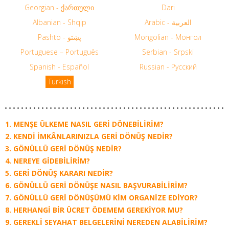
Georgian - ქართული
Dari
Albanian - Shqip
Arabic - العربية
Pashto - پښتو
Mongolian - Монгол
Portuguese – Português
Serbian - Srpski
Spanish - Español
Russian - Русский
Turkish
MENŞE ÜLKEME NASIL GERI DÖNEBILIRIM?
KENDI IMKÂNLARINIZLA GERI DÖNÜŞ NEDIR?
GÖNÜLLÜ GERI DÖNÜŞ NEDIR?
NEREYE GIDEBILIRIM?
GERI DÖNÜŞ KARARI NEDIR?
GÖNÜLLÜ GERI DÖNÜŞE NASIL BAŞVURABILIRIM?
GÖNÜLLÜ GERI DÖNÜŞÜMÜ KIM ORGANIZE EDIYOR?
HERHANGI BIR ÜCRET ÖDEMEM GEREKIYOR MU?
GEREKLI SEYAHAT BELGELERINI NEREDEN ALABILIRIM?