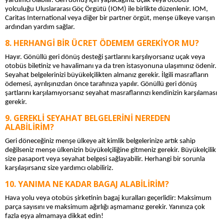
yardımcı olabilir. Geri dönüş için yapacağınız uçak veya otobüs 
yolculuğu Uluslararası Göç Örgütü (IOM) ile birlikte düzenlenir. IOM, 
Caritas International veya diğer bir partner örgüt, menşe ülkeye varışın 
ardından yardım sağlar.
HERHANGI BIR ÜCRET ÖDEMEM GEREKIYOR MU?
Hayır. Gönüllü geri dönüş desteği şartlarını karşılıyorsanız uçak veya 
otobüs biletiniz ve havalimanı ya da tren istasyonuna ulaşımınız ödenir. 
Seyahat belgelerinizi büyükelçilikten almanız gerekir. İlgili masrafların 
ödemesi, ayrılışınızdan önce tarafınıza yapılır. Gönüllü geri dönüş 
şartlarını karşılamıyorsanız seyahat masraflarınızı kendinizin karşılaması 
gerekir.
GEREKLI SEYAHAT BELGELERINI NEREDEN
ALABILIRIM?
Geri döneceğiniz menşe ülkeye ait kimlik belgelerinize artık sahip 
değilseniz menşe ülkenizin büyükelçiliğine gitmeniz gerekir. Büyükelçilik 
size pasaport veya seyahat belgesi sağlayabilir. Herhangi bir sorunla 
karşılaşırsanız size yardımcı olabiliriz.
YANIMA NE KADAR BAGAJ ALABILIRIM?
Hava yolu veya otobüs şirketinin bagaj kuralları geçerlidir: Maksimum 
parça sayısını ve maksimum ağırlığı aşmamanız gerekir. Yanınıza çok 
fazla eşya almamaya dikkat edin!