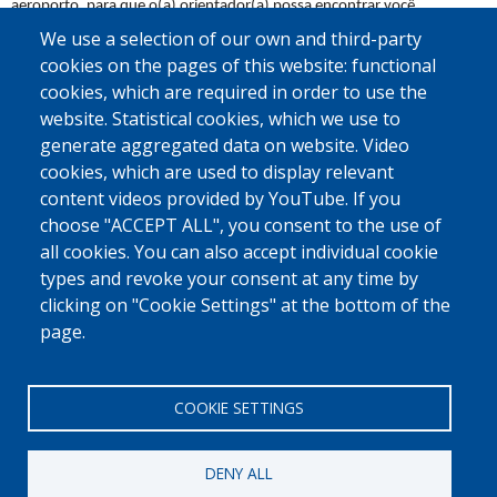
aeroporto, para que o(a) orientador(a) possa encontrar você 
rapidamente. Se você desejar e se for possível, uma pessoa da equipe 
We use a selection of our own and third-party
da OIM, da Caritas International ou de outro parceiro local poderá 
cookies on the pages of this website: functional
esperar por você na chegada ao seu país de origem.
cookies, which are required in order to use the
website. Statistical cookies, which we use to
A VIDA NO MEU PAÍS NÃO É FÁCIL. QUE TIPO DE
generate aggregated data on website. Video
APOIO POSSO RECEBER?
cookies, which are used to display relevant
Trabalhamos com parceiros locais no seu país de origem que podem 
content videos provided by YouTube. If you
ajudar você na reintegração. Por exemplo, eles podem ajudar você a 
abrir um negócio, pagar despesas médicas ou encontrar emprego. Nem 
choose "ACCEPT ALL", you consent to the use of
todas as pessoas recebem essa ajuda; cada situação é diferente. Quer 
all cookies. You can also accept individual cookie
saber se você tem direito a esse apoio? Veja mais informações 
aqui
.
types and revoke your consent at any time by
clicking on "Cookie Settings" at the bottom of the
page.
COOKIE SETTINGS
DENY ALL