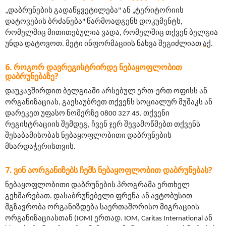
„დაბრუნების გადაწყვეტილება" ან „ტერიტორიის 
დატოვების ბრძანება" წარმოადგენს დოკუმენტს, 
რომელშიც მითითებულია ვადა, რომელშიც თქვენ ბელგია 
უნდა დატოვოთ. მეტი ინფორმაციის ნახვა შეგიძლიათ 
აქ
.
ᲠᲝᲒᲝᲠ ᲓᲐᲕᲠᲔᲒᲘᲡᲢᲠᲘᲠᲓᲔ ᲜᲔᲑᲐᲧᲝᲤᲚᲝᲑᲘᲗ
ᲓᲐᲑᲠᲣᲜᲔᲑᲐᲖᲔ?
დაუკავშირდით ბელგიაში არსებულ ერთ-ერთ ოფისს ან 
ორგანიზაციას, გაესაუბრეთ თქვენს სოციალურ მუშაკს ან 
დარეკეთ უფასო ნომერზე 0800 327 45. თქვენი 
რეგისტრაციის შემდეგ, ჩვენ ჯერ შევამოწმებთ თქვენს 
შესაბამისობას ნებაყოფლობითი დაბრუნების 
მხარდაჭერისთვის.
ᲕᲘᲜ ᲐᲝᲠᲒᲐᲜᲘᲖᲔᲑᲡ ᲩᲔᲛᲡ ᲜᲔᲑᲐᲧᲝᲤᲚᲝᲑᲘᲗ ᲓᲐᲑᲠᲣᲜᲔᲑᲐᲡ?
ნებაყოფლობითი დაბრუნების პროგრამა ერთხელ 
გეხმარებათ. დასაბრუნებელი ფრენა ან ავტობუსით 
მგზავრობა ორგანიზდება საერთაშორისო მიგრაციის 
ორგანიზაციასთან (IOM) ერთად. IOM, Caritas International ან 