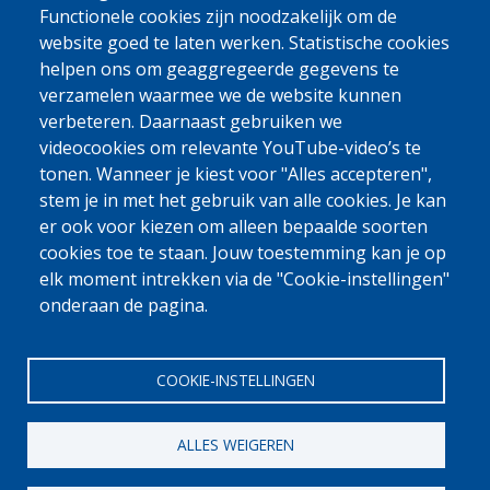
ჩასვლისას.
Functionele cookies zijn noodzakelijk om de
website goed te laten werken. Statistische cookies
ᲩᲔᲛᲡ ᲥᲕᲔᲧᲐᲜᲐᲨᲘ ᲪᲮᲝᲕᲠᲔᲑᲐ ᲛᲐᲠᲢᲘᲕᲘ ᲐᲠ ᲐᲠᲘᲡ. ᲠᲐ
helpen ons om geaggregeerde gegevens te
ᲛᲮᲐᲠᲓᲐᲭᲔᲠᲐᲡ ᲨᲔᲘᲫᲚᲔᲑᲐ ᲕᲔᲚᲝᲓᲔᲑᲝᲓᲔ?
verzamelen waarmee we de website kunnen
ჩვენ ვთანამშრომლობთ თქვენს სამშობლოში 
verbeteren. Daarnaast gebruiken we
ადგილობრივ პარტნიორებთან, ვისაც შეუძლია თქვენი 
videocookies om relevante YouTube-video’s te
დახმარება რეინტეგრაციის პროცესში. მაგალითად, მათ 
tonen. Wanneer je kiest voor "Alles accepteren",
შეუძლიათ დაგეხმარონ თქვენი საკუთარი საქმიანობის 
stem je in met het gebruik van alle cookies. Je kan
დაწყებაში, სამედიცინო ხარჯების გადახდაში ან სამუშაოს 
er ook voor kiezen om alleen bepaalde soorten
პოვნაში. ყველას არ შეუძლია ამ დახმარების მიღება; 
cookies toe te staan. Jouw toestemming kan je op
ყოველი სიტუაცია ერთმანეთისგან განსხვავდება. 
elk moment intrekken via de "Cookie-instellingen"
გაინტერესებთ, თქვენ გექნებათ თუ არა ამის 
უფლებამოსილება? შეიტყვეთ მეტი ინფორმაცია 
აქ
.
onderaan de pagina.
COOKIE-INSTELLINGEN
ALLES WEIGEREN
[Gratis Nummer]
w