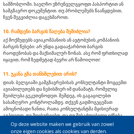
სამშობლოში. საელჩო უზრუნველგყოფთ პასპორტით ან 
სამგზავრო დოკუმენტით. თუ პრობლემებს წააწყდებით, 
ჩვენ შეგვიძლია დაგეხმაროთ.
ᲠᲐᲛᲓᲔᲜᲘ ᲑᲐᲠᲒᲘᲡ ᲬᲐᲦᲔᲑᲐ ᲨᲔᲛᲘᲫᲚᲘᲐ?
აქ მოქმედებს ავიაკომპანიის ან ავტობუსის კომპანიის 
ბარგის წესები: არ უნდა გადააჭარბოთ ბარგის 
რაოდენობას და მაქსიმალურ წონას. ასე რომ ფრთხილად 
იყავით, რომ ზედმეტად ბევრი არ წამოიღოთ!
ᲣᲙᲐᲜᲐ ᲒᲖᲐ ᲗᲐᲜᲮᲛᲚᲔᲑᲘᲗ ᲐᲠᲘᲡ?
დიახ. ბელგიაში გამგზავრებისას კონსულტანტი მოგცემთ 
ავიაბილეთებს და ნებისმიერ იმ დანამატს, რომელიც 
შეიძლება გეკუთვნოდეთ. შემდეგ, ის გაგაცილებთ 
სასაზღვრო კონტროლამდე. თქვენ გადმოგეცემათ 
ამოცნობადი ჩანთა, რათა კონსულტანტმა მყისიერად 
გიპოვოთ. თუ მოისურვებთ, და თუ შესაძლებელი იქნება, 
IOM-ის გუნდის წევრი, Caritas International ან სხვა 
Op deze website maken we gebruik van zowel
ადგილლობრივი პარტნიორი დაგხვდებათ სამშობლოში 
onze eigen cookies als cookies van derden.