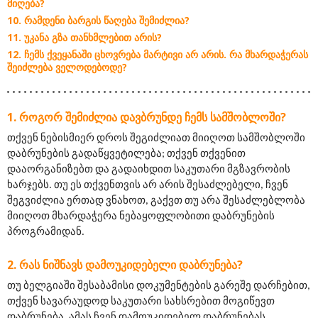
ᲛᲘᲦᲔᲑᲐ?
ᲠᲐᲛᲓᲔᲜᲘ ᲑᲐᲠᲒᲘᲡ ᲬᲐᲦᲔᲑᲐ ᲨᲔᲛᲘᲫᲚᲘᲐ?
ᲣᲙᲐᲜᲐ ᲒᲖᲐ ᲗᲐᲜᲮᲛᲚᲔᲑᲘᲗ ᲐᲠᲘᲡ?
ᲩᲔᲛᲡ ᲥᲕᲔᲧᲐᲜᲐᲨᲘ ᲪᲮᲝᲕᲠᲔᲑᲐ ᲛᲐᲠᲢᲘᲕᲘ ᲐᲠ ᲐᲠᲘᲡ. ᲠᲐ ᲛᲮᲐᲠᲓᲐᲭᲔᲠᲐᲡ
ᲨᲔᲘᲫᲚᲔᲑᲐ ᲕᲔᲚᲝᲓᲔᲑᲝᲓᲔ?
ᲠᲝᲒᲝᲠ ᲨᲔᲛᲘᲫᲚᲘᲐ ᲓᲐᲕᲑᲠᲣᲜᲓᲔ ᲩᲔᲛᲡ ᲡᲐᲛᲨᲝᲑᲚᲝᲨᲘ?
თქვენ ნებისმიერ დროს შეგიძლიათ მიიღოთ სამშობლოში 
დაბრუნების გადაწყვეტილება; თქვენ თქვენით 
დააორგანიზებთ და გადაიხდით საკუთარი მგზავრობის 
ხარჯებს. თუ ეს თქვენთვის არ არის შესაძლებელი, ჩვენ 
შეგვიძლია ერთად ვნახოთ, გაქვთ თუ არა შესაძლებლობა 
მიიღოთ მხარდაჭერა ნებაყოფლობითი დაბრუნების 
პროგრამიდან.
ᲠᲐᲡ ᲜᲘᲨᲜᲐᲕᲡ ᲓᲐᲛᲝᲣᲙᲘᲓᲔᲑᲔᲚᲘ ᲓᲐᲑᲠᲣᲜᲔᲑᲐ?
თუ ბელგიაში შესაბამისი დოკუმენტების გარეშე დარჩებით, 
თქვენ სავარაუდოდ საკუთარი სახსრებით მოგიწევთ 
დაბრუნება. ამას ჩვენ დამოუკიდებელ დაბრუნებას 