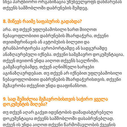
სხვა პარტნიორი ორგანიზაცია უზუნველყოფს დახმარებას 
თქვენს სამშობლოში დაბრუნების შემდეგ.
ᲛᲘᲬᲔᲕᲡ ᲠᲐᲘᲛᲔ ᲡᲐᲤᲐᲡᲣᲠᲘᲡ ᲒᲐᲓᲐᲮᲓᲐ?
არა. თუ თქვენ უფლებამოსილი ხართ მიიღოთ 
ნებაყოფლობითი დაბრუნების მხარდაჭერა, თქვენი 
თვითმფრინავის ან ავტობუსის ბილეთი და 
ტრანსპორტირება აეროპორტამდე ან სადგურამდე 
ანაზღაურებული იქნება. თქვენი სამგზავრო დოკუმენტაცია, 
თქვენ თვითონ უნდა აიღოთ თქვენს საელჩოში. 
გამგზავრებამდე, თქვენ აღნიშნული ხარჯები 
აგინაზღაურდებათ. თუ თქვენ არ იქნებით უფლებამოსილი 
ნებაყოფლობითი დაბრუნების მხარდაჭერისთვის, თქვენი 
მგზავრობა თქვენით უნდა დააფინანსოთ.
ᲡᲐᲓ ᲨᲔᲛᲘᲫᲚᲘᲐ ᲛᲒᲖᲐᲕᲠᲝᲑᲘᲡᲗᲕᲘᲡ ᲡᲐᲭᲘᲠᲝ ᲧᲕᲔᲚᲐ
ᲓᲝᲙᲣᲛᲔᲜᲢᲘᲡ ᲛᲘᲦᲔᲑᲐ?
თუ თქვენ აღარ გაქვთ იდენტობის დამადასტურებელი 
დოკუმენტაცია თქვენს სამშობლოში დასაბრუნებლად, 
თქვენ ის უნდა აიღოთ თქვენი წარმომავლობის ქვეყნის 