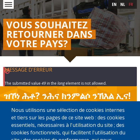
Skip to main content
Skip
EN
NL
FR
to
main
content
VOUS SOUHAITEZ
RETOURNER DANS
VOTRE PAYS?
MESSAGE D'ERREUR
The submitted value
49
in the
lang
element is not allowed.
ዝኾነ ሕቶ? ንሕና ክንምልሶ ንኽእል ኢና!
Nous utilisons une sélection de cookies internes
ቋንቋኹም ምረፁ
et tiers sur les pages de ce site web : des cookies
essentiels, nécessaires à l'utilisation du site ; des
English
Français
cookies fonctionnels, qui facilitent l'utilisation du
Nederlands
Armenian