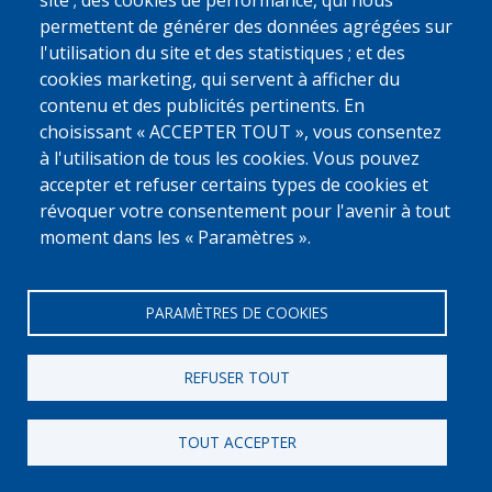
site ; des cookies de performance, qui nous
Georgian - ქართული
Dari
permettent de générer des données agrégées sur
Albanian - Shqip
Arabic - العربية
l'utilisation du site et des statistiques ; et des
cookies marketing, qui servent à afficher du
Pashto - پښتو
Mongolian - Монгол
contenu et des publicités pertinents. En
Portuguese – Português
Serbian - Srpski
choisissant « ACCEPTER TOUT », vous consentez
Spanish - Español
Russian - Русский
à l'utilisation de tous les cookies. Vous pouvez
Turkish
accepter et refuser certains types de cookies et
révoquer votre consentement pour l'avenir à tout
moment dans les « Paramètres ».
PARAMÈTRES DE COOKIES
[Numero Gratuit]
w
REFUSER TOUT
0800 327 45
Déclaration relative aux cookies
Vie privée, copyright et disclaimer
TOUT ACCEPTER
Cookie Settings
Fedasil © 2026