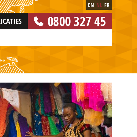
EN
NL
FR
0800 327 45
ICATIES
[GRATIS NUMMER]