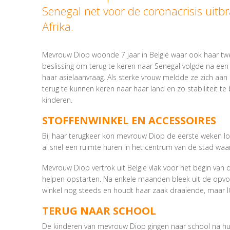
Senegal net voor de coronacrisis uitb
Afrika.
Mevrouw Diop woonde 7 jaar in België waar ook haar twe
beslissing om terug te keren naar Senegal volgde na een d
haar asielaanvraag. Als sterke vrouw meldde ze zich aan 
terug te kunnen keren naar haar land en zo stabiliteit t
kinderen.
STOFFENWINKEL EN ACCESSOIRES
Bij haar terugkeer kon mevrouw Diop de eerste weken loge
al snel een ruimte huren in het centrum van de stad waa
Mevrouw Diop vertrok uit België vlak voor het begin van
helpen opstarten. Na enkele maanden bleek uit de opvo
winkel nog steeds en houdt haar zaak draaiende, maar I
TERUG NAAR SCHOOL
De kinderen van mevrouw Diop gingen naar school na hun 