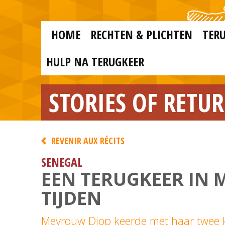
Skip to main content
Skip
to
main
MAIN
content
HOME
RECHTEN & PLICHTEN
TER
MENU
NL
HULP NA TERUGKEER
STORIES OF RETU
REVENIR AUX RÉCITS
SENEGAL
EEN TERUGKEER IN M
TIJDEN
Mevrouw Diop keerde met haar twee k