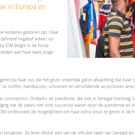
rak in Europa en
e kinderen geboren zijn. Haar
efinitief negatief advies op
bij IOM België in de hoop
e bieden aan haar twee jonge
ren bij haar zus die het gezin onderdak gaf in afwachting dat haar sit
r ze stoffen, handtassen, schoenen en verschillende accessoires verk
 de coronacrisis. Ondanks de pandemie, die ook in Senegal toesloeg, l
lging dat de zaken niet echt succesvol waren door de pandemie en 
OM onderzoekt de mogelijkheid om haar extra steun te geven in de ho
terugkeer. Ze leren Wolof, een van de officiële talen van Senegal e