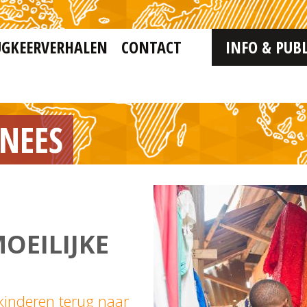
UGKEERVERHALEN
CONTACT
INFO & PUBL
RNEES
OEILIJKE
inderen terug naar