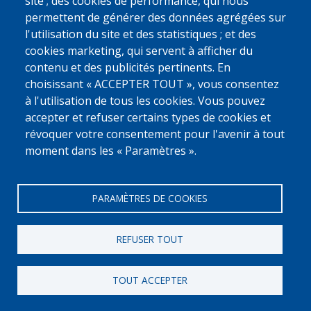
site ; des cookies de performance, qui nous
En pleine croissance, cette boutique a été une étape importante et
permettent de générer des données agrégées sur
marque le début d’un nouveau chapitre pour la famille.
l'utilisation du site et des statistiques ; et des
cookies marketing, qui servent à afficher du
Plein de succès pour la suite Ishtiaq !
contenu et des publicités pertinents. En
Saviez-vous que
Caritas International
et
OIM Belgium and
choisissant « ACCEPTER TOUT », vous consentez
Luxembourg
sont les partenaires de réintégration attitrés de Fedasil ?
à l'utilisation de tous les cookies. Vous pouvez
accepter et refuser certains types de cookies et
Découvrez le parcours d’autres personnes en exil
juste ici.
révoquer votre consentement pour l'avenir à tout
Source: OIM.
moment dans les « Paramètres ».
PARAMÈTRES DE COOKIES
REFUSER TOUT
[Numero Gratuit]
0800 327 45
TOUT ACCEPTER
Déclaration relative aux cookies
Vie privée, copyright et disclaimer
Cookie Settings
Fedasil © 2026